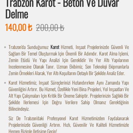
Trabzon Karot - Beton Ve Duvar
Delme
140,00 ₺
200,00 ₺
Trabzon'da Sunduğumuz
Karot
Hizmeti, Inşaat Projelerinizde Güvenli Ve
Sağlam Bir Temel Oluşturmak Için Önemli Bir Adımdır. Karot Alma Işlemi,
Zemin Etüdü Ve Yapı Analizi Için Gereklidir Ve Yer Altı Yapılarının
Incelenmesine Olanak Tanır. Uzman Ekibimiz, Son Teknoloji Ekipmanlarla
Zemin Örnekleri Alarak, Yer Altı Koşullarını Detaylı Bir Şekilde Analiz Eder.
Karot Hizmetimiz, Inşaat Süreçlerinizi Hızlandırırken Aynı Zamanda Yapı
Güvenliğini Artırır. Bu Hizmet, Özellikle Yeni Bina Projeleri, Yol Inşaatları Ve
Alt Yapı Çalışmaları Için Kritik Bir Öneme Sahiptir. Projelerinizin Sağlıklı Bir
Şekilde Ilerlemesi Için Doğru Verilere Sahip Olmanız Gerektiğinin
Bilincindeyiz.
Siz De Trabzon'daki Profesyonel Karot Hizmetimizden Faydalanarak
Projelerinizde Güvenliği Artırın. Hızlı, Güvenilir Ve Kaliteli Hizmetimizle
Hemen Bizimle Iletişime Geçin!